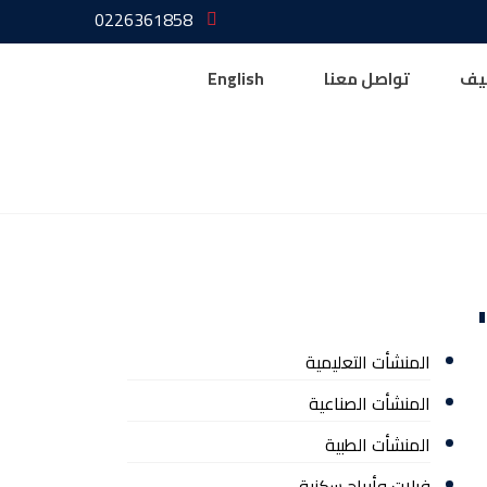
0226361858
يف
تواصل معنا
English
المنشأت التعليمية
المنشأت الصناعية
المنشأت الطبية
فيلات وأبراج سكنية